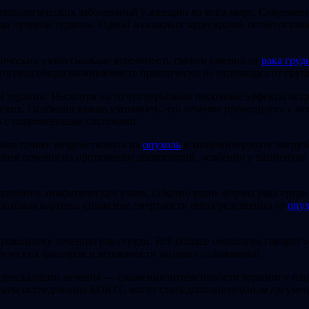
 онкологических заболеваний у женщин во всём мире. Современ
ды лучевой терапии. Одной из важных задач врачей остаётся по
ических узлов снижало вероятность смерти именно от
рака груд
 итоговая общая выживаемость практически не отличалась от гр
терапии. Несмотря на то что серьёзные побочные эффекты встре
ких. Особенно важно учитывать, что лечение проводилось с исп
ю с современными системами.
ьно точнее воздействовать на
опухоль
и минимизировать нагрузк
твия лечения на протяжении десятилетий, особенно у пациенто
ражения лимфатических узлов. Обычно такие формы рака груди 
 похожая картина: снижение смертности непосредственно от
опу
рованному лечению рака груди. Всё больше онкологов говорят 
етических факторов и вероятности поздних осложнений.
 деэскалации лечения — снижения интенсивности терапии у пац
ьтаты исследования EORTC могут стать дополнительным аргумен