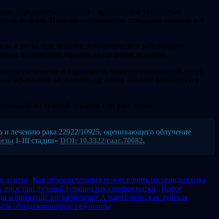
ди, нередко сталкиваются с хронической усталостью,
нной болезни. Поэтому современные стандарты терапии всё
ьзы и риска при лечении онкологических заболеваний.
тину воздействия терапии на организм человека.
ганизма на лечение и вероятность поздних осложнений могут
нализированной медицины, где схема лечения формируется
ендаций по лучевой терапии при раке груди.
 и лечению рака 22922/10925, оценивающего облучение
лезы
I–III стадии»
DOI: 10.3322/caac.70082.
о ответа
|
Как лучевая терапия может влиять на рецидив рака
ь риск при лучевой терапии рака шейки матки
|
Новое
ди и снижение риска болезни Альцгеймера: как лучевая
азала обнадеживающие результаты