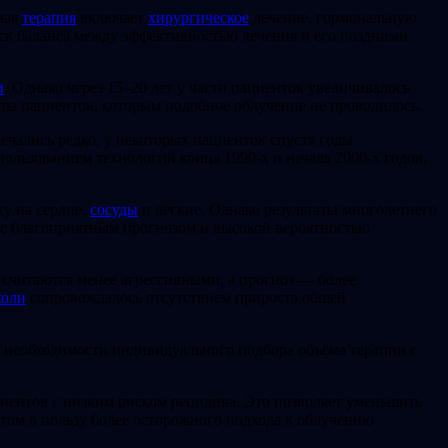
ная
терапия
включает
хирургическое
лечение, гормональную
иск баланса между эффективностью лечения и его поздними
и
. Однако через 15–20 лет у части пациенток увеличивалось
уппы пациенток, которым подобное облучение не проводилось.
чались редко, у некоторых пациенток спустя годы
ользованием технологий конца 1990-х и начала 2000-х годов,
у на сердце,
сосуды
и лёгкие. Однако результаты многолетнего
к с благоприятным прогнозом и высокой вероятностью
считаются менее агрессивными, а прогноз — более
холи
сопровождалось отсутствием прироста общей
о необходимости индивидуального подбора объёма терапии с
иентов с низким риском рецидива. Это позволяет уменьшить
том в пользу более осторожного подхода к облучению