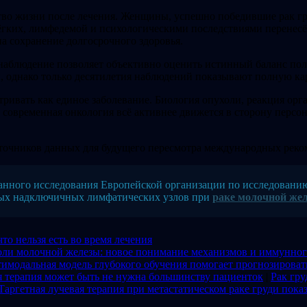
тво жизни после лечения. Женщины, успешно победившие рак гру
гких, лимфедемой и психологическими последствиями перенесё
а сохранение долгосрочного здоровья.
наблюдение позволяет объективно оценить истинный баланс пол
 однако только десятилетия наблюдений показывают полную кар
атривать как единое заболевание. Биология опухоли, реакция ор
 современная онкология всё активнее движется в сторону персо
очников данных для будущего пересмотра международных реком
анного исследования Европейской организации по исследованию
ных надключичных лимфатических узлов при
раке молочной же
то нельзя есть во время лечения
холи молочной железы: новое понимание механизмов и иммунног
имодальная модель глубокого обучения помогает прогнозироват
я терапия может быть не нужна большинству пациенток
|
Рак гру
Таргетная лучевая терапия при метастатическом раке груди пок