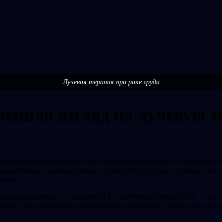
Лучевая терапия при раке груди
менило взгляд на лучевую 
 наблюдения поставило под сомнение некоторые устоявшиеся пр
адключичных лимфатических узлов действительно снижает риск 
енток.
домизированных исследований в современной онкологии — прое
0 лет, что позволило специалистам оценить не только непосред