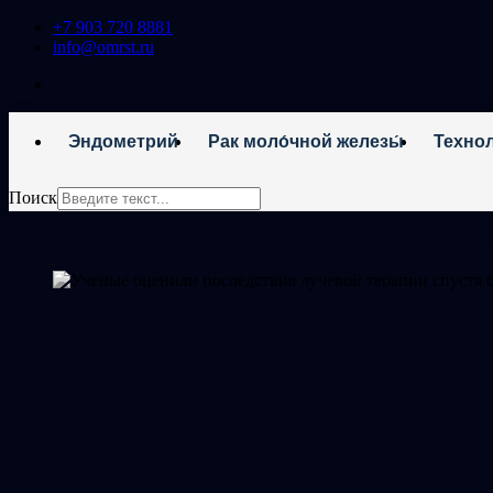
+7 903 720 8881
info@omrst.ru
Эндометрий
Рак моло́чной железы́
Техно
Поиск