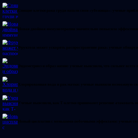
Спящие клетки рака груди нашли свои «убежища»: ученые прибл
Новая двойная иммунотерапия значительно повысила эффектив
Фруктоза может ускорять распространение рака: ученые обнар
Эндометриоз и образ жизни: ученые выяснили, что сильнее всего
Хлорированная вода и рак матки: ученые выявили возможную св
Ученые выяснили, как Т-клетки принимают решение атаковать о
Новый цисплатин с меньшими побочными эффектами: ученые со