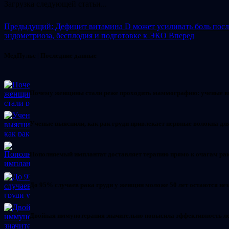
Загрузка следующей статьи...
Предыдущий: Дефицит витамина D может усиливать боль посл
эндометриоза, бесплодия и подготовке к ЭКО
Вперед
МедПульс | Последние данные
Почему женщины стали реже проходить маммографию: ученые 
Ученые выяснили, как рак груди привлекает нервные волокна д
Пополняемый имплантат доставляет терапию прямо к очагам ра
До 95% случаев рака груди у женщин моложе 50 лет остаются 
Двойная иммунотерапия значительно повысила эффективность л