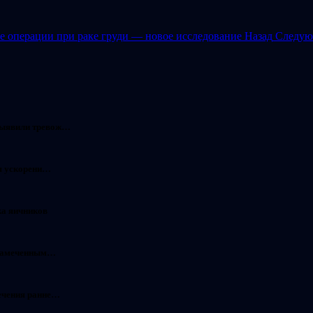
е операции при раке груди — новое исследование
Назад
Следую
выявили тревож…
ля ускорени…
ка яичников
незамеченным…
ечения ранне…