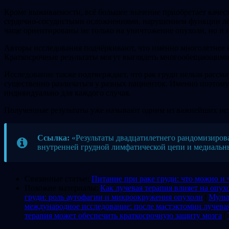
Кроме выживаемости, всё большее значение приобретает качес
сердечно-сосудистыми осложнениями, нарушением функции лё
чаще ориентированы не только на уничтожение опухоли, но и н
Авторы исследования подчёркивают, что именно многолетнее 
Краткосрочные результаты могут выглядеть многообещающими,
Исследование также подтверждает, что рак груди нельзя рассм
существенно различаться у разных пациенток. Именно поэтому
индивидуально для каждого случая.
Полученные результаты уже называют одним из важнейших ист
Ссылка:
«Результаты двадцатилетнего рандомизиров
внутренней грудной лимфатической цепи и медиаль
Связанные статьи:
Питание при раке груди: что можно и ч
Похожие материалы:
Как лучевая терапия влияет на опу
груди: роль аутофагии и микроокружения опухоли
|
Мульт
международное исследование: после мастэктомии лучева
терапия может обеспечить краткосрочную защиту мозга
|