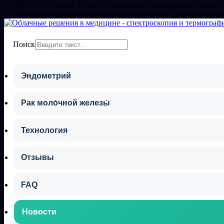
© 2026 STAI Landau. Обратите внимание: информация, представ
не для замены профессиональных медицинских рекомендаций 
Поиск
Эндометрий
Рак моло́чной железы́
Технология
Отзывы
FAQ
Новости