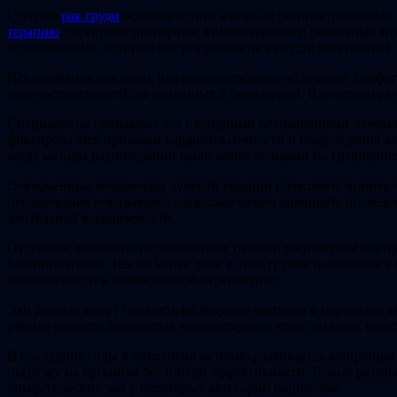
Сегодня
рак груди
остаётся одним из самых распространённых
терапию
, таргетные препараты, химиотерапию и различные ви
осложнениями, которые могут проявляться спустя десятилетия.
Исследование показало, что дополнительное облучение лимфат
количество смертей, не связанных с онкологией. В результате
Специалисты связывают это с поздними осложнениями лучевой 
фиксировались признаки кардиотоксичности и повреждения лёг
когда методы радиотерапии были менее точными по сравнени
Современные технологии лучевой терапии позволяют значител
исследования показывают, насколько важно оценивать последс
длительной выживаемости.
Отдельное внимание исследователи уделили пациенткам без по
благоприятным. Тем не менее даже в этой группе наблюдалась
выживаемости в долгосрочной перспективе.
Эти данные могут повлиять на будущие подходы к персонализи
учётом возраста пациентки, молекулярного типа опухоли, ген
В последние годы в онкологии активно развивается концепция
нагрузку на организм без потери эффективности. Новые резул
лимфатических зон у некоторых категорий пациенток.