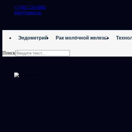
+7 903 720 8881
info@omrst.ru
Эндометрий
Рак моло́чной железы́
Техно
Поиск