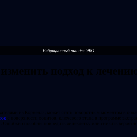
Вибрационный чип для ЭКО
зменить подход к лечению
вателями из Корнелла, может стать поворотным моментом в обл
ток
с поверхности ооцитов, ключевого этапа в программе экстра
. Ошибки способны повредить яйцеклетку или снизить вероятно