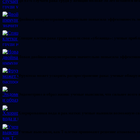
До 95% случаев рака груди у женщин моложе 50 лет остаются 
Двойная иммунотерапия значительно повысила эффективность л
Спящие клетки рака груди нашли свои «убежища»: ученые прибл
Новая двойная иммунотерапия значительно повысила эффектив
Фруктоза может ускорять распространение рака: ученые обнар
Эндометриоз и образ жизни: ученые выяснили, что сильнее всего
Хлорированная вода и рак матки: ученые выявили возможную св
Ученые выяснили, как Т-клетки принимают решение атаковать о