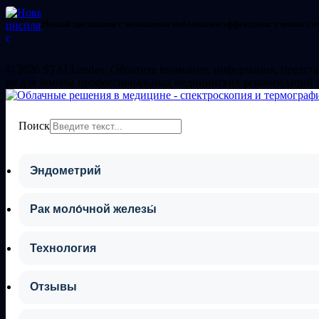
Новый цисплатин с меньшими побочными эффектами: ученые со
© 2026 STAI Landau. Обратите внимание: информация, представ
не для замены профессиональных медицинских рекомендаций 
Поиск
Эндометрий
Рак моло́чной железы́
Технология
Отзывы