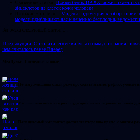
Связанные статьи:
Новый белок DAXX может изменить по
яйцеклеток из клеток кожи человека
Похожие материалы:
Модели эндометрия в лаборатории:
модели приближают нас к лечению бесплодия, эндометри
Загрузка следующей статьи...
Предыдущий: Онколитические вирусы и иммунотерапия: новая 
чем считалось ранее
Вперед
МедПульс | Последние данные
Почему женщины стали реже проходить маммографию: ученые 
Ученые выяснили, как рак груди привлекает нервные волокна д
Пополняемый имплантат доставляет терапию прямо к очагам ра