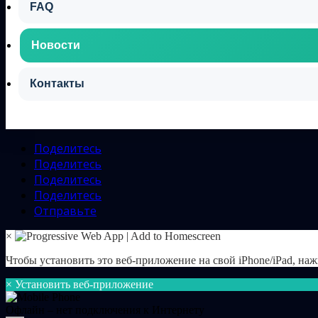
FAQ
Новости
Контакты
Поделитесь
Поделитесь
Поделитесь
Поделитесь
Отправьте
×
Чтобы установить это веб-приложение на свой iPhone/iPad, на
×
Установить веб-приложение
Офлайн – нет подключения к Интернету