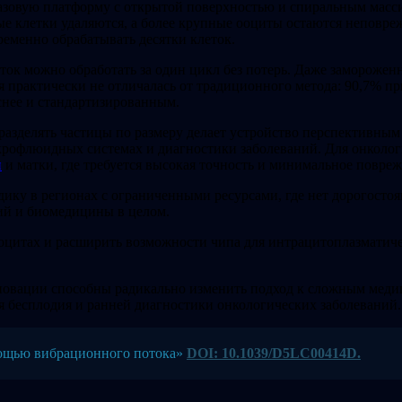
разовую платформу с открытой поверхностью и спиральным масс
е клетки удаляются, а более крупные ооциты остаются неповре
ременно обрабатывать десятки клеток.
ток можно обработать за один цикл без потерь. Даже заморожен
 практически не отличалась от традиционного метода: 90,7% пр
снее и стандартизированным.
азделять частицы по размеру делает устройство перспективным
крофлюидных системах и диагностики заболеваний. Для онкологи
и
и матки, где требуется высокая точность и минимальное повреж
дику в регионах с ограниченными ресурсами, где нет дорогосто
ий и биомедицины в целом.
оцитах и расширить возможности чипа для интрацитоплазматич
овации способны радикально изменить подход к сложным медиц
 бесплодия и ранней диагностики онкологических заболеваний.
мощью вибрационного потока»
DOI: 10.1039/D5LC00414D.