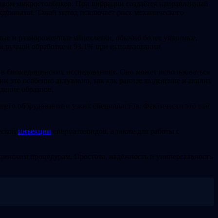
ивом микростолбиков. При вибрации создаётся направленный
ждёнными. Такой метод исключает риск механического
ные и размороженные яйцеклетки, обычно более уязвимые,
и ручной обработке и 93,1% при использовании
 в биомедицинских исследованиях. Оно может использоваться
и это особенно актуально, так как раннее выделение и анализ
дение образцов.
ящего оборудования и узких специалистов. Фактически это шаг
еской
инъекции
сперматозоидов, а также для работы с
инским процедурам. Простота, надёжность и универсальность