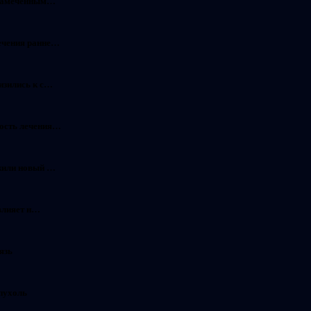
незамеченным…
ечения ранне…
изились к с…
ность лечения…
ужили новый …
 влияет н…
язь
пухоль