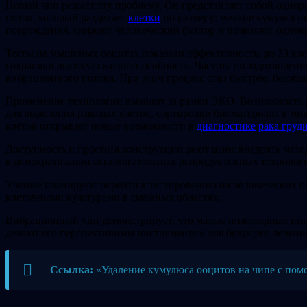
Новый чип решает эту проблему. Он представляет собой одно
поток, который разделяет
клетки
по размеру: мелкие кумулюсны
повреждения, снижает человеческий фактор и позволяет однов
Тесты на мышиных ооцитах показали эффективность: до 23 кле
сохраняли высокую жизнеспособность. Частота оплодотворения
вибрационного потока. При этом процесс стал быстрее, безопа
Применение технологии выходит за рамки ЭКО. Возможность р
для выделения раковых клеток, сортировки биоматериала в ми
клеток открывает новые возможности в
диагностике
рака груд
Доступность и простота конструкции дают шанс внедрять мето
к демократизации вспомогательных репродуктивных технолог
Учёные планируют перейти к тестированию на человеческих о
клеточными культурами в смежных областях.
Вибрационный чип демонстрирует, что малые инженерные инн
делают его перспективным инструментом для будущего лечения
Ссылка:
«Удаление кумулюса ооцитов на чипе с по