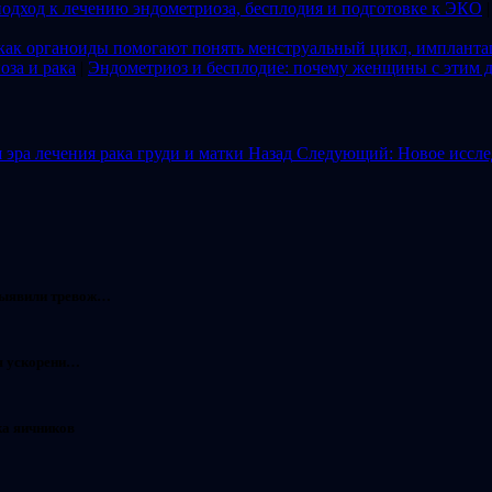
дход к лечению эндометриоза, бесплодия и подготовке к ЭКО
 как органоиды помогают понять менструальный цикл, импланта
оза и рака
|
Эндометриоз и бесплодие: почему женщины с этим д
эра лечения рака груди и матки
Назад
Следующий: Новое исслед
выявили тревож…
ля ускорени…
ка яичников