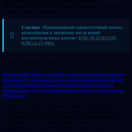
такие технологии могут существенно повысить
выживаемость пациентов и улучшить результаты лечения
онкологических заболеваний.
Ссылка:
«Панканцерный одноклеточный анализ
разнообразия и эволюции числа копий
внутриопухолевых клеток»
DOI: 10.1158/2159-
8290.cd-25-0964.
Загрузка следующей статьи...
Предыдущий: Искусственный интеллект научился находить
скрытые метастазы рака груди в медицинских картах
Назад
Следующий: Новая кремниевая микроскопия помогает
выявлять рак груди без окрашивания тканей с точностью до
99%
Вперед
© 2026 STAI Landau. Обратите внимание: информация,
представленная на этом сайте, носит справочный характер и
не заменяет консультации с врачом. Она предназначена для
поддержки, а не для замены профессиональных медицинских
рекомендаций и личного общения с вашим лечащим