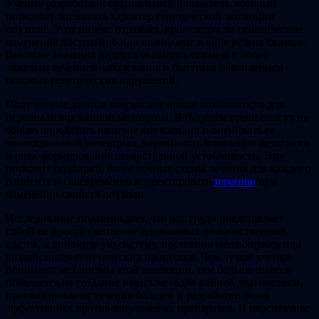
Ученые разработали специальный показатель, который
позволяет оценивать характер генетической эволюции
опухоли. Этот индекс отражает, происходят ли генетические
изменения постепенно или возникают в виде резких скачков.
Высокие значения индекса оказались связаны с более
тяжелым течением заболевания и быстрым накоплением
опасных генетических нарушений.
Полученные данные открывают новые возможности для
персонализированной медицины. В будущем врачи смогут не
только определять наличие опухоли, но и оценивать ее
эволюционный потенциал, вероятность появления метастазов
и риск формирования лекарственной устойчивости. Это
позволит подбирать более точные схемы лечения для каждого
пациента и своевременно корректировать
терапию
при
изменении свойств опухоли.
Исследование подтверждает, что рак груди представляет
собой не просто скопление одинаковых злокачественных
клеток, а динамичную систему, постоянно меняющуюся под
воздействием генетических процессов. Чем лучше ученые
понимают механизмы этой эволюции, тем больше шансов
появляется на создание новых методов ранней диагностики,
прогнозирования течения болезни и разработки более
эффективных противоопухолевых препаратов. В перспективе