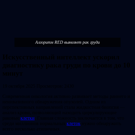
Алгоритм RED выявляет рак груди
Искусственный интеллект ускорил
диагностику рака груди по крови до 10
минут
19 октября 2025
Просмотров: 2430
Современная онкология активно развивает методы раннего и
неинвазивного обнаружения опухолей. Одним из
перспективных направлений стала жидкостная биопсия —
анализ крови, позволяющий находить циркулирующие
раковые
клетки
. Главная сложность заключается в том, что
среди миллионов нормальных
клеток
нужно обнаружить
всего несколько атипичных.