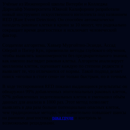
Учёные из Инженерной школы Витерби и Колледжа
Дорнсайф Университета Южной Калифорнии разработали
новый инструмент искусственного интеллекта под названием
RED (Rare Event Detection). Он способен автоматически
находить раковые клетки в крови за 10 минут, что радикально
сокращает время диагностики и исключает человеческий
фактор.
Создатели алгоритма, Хавьер Мургойтио-Эсанди, Ассад
Оберай и Питер Кун, применили методы глубокого обучения,
чтобы выявлять закономерности без предварительного знания,
как именно выглядит раковая клетка. Алгоритм анализирует
миллионы клеток, оценивает каждую по степени редкости и
выявляет те, что отличаются от нормы. Такой подход делает
поиск «иголки в стоге сена» не только быстрым, но и точным.
В ходе тестирования RED показал выдающиеся результаты: он
обнаружил 99% добавленных эпителиальных раковых клеток,
97% добавленных эндотелиальных клеток и уменьшил объём
данных для анализа в 1000 раз. Этот метод позволяет
выявлять в два раза больше потенциально опасных клеток,
чем традиционные методы, что значительно повышает шансы
на раннюю диагностику
рака груди
и контроль за
возможными рецидивами.