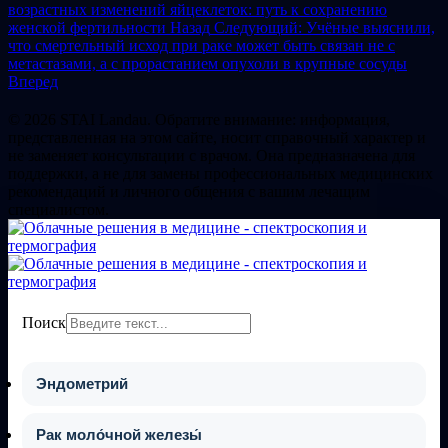
возрастных изменений яйцеклеток: путь к сохранению
женской фертильности
Назад
Следующий: Учёные выяснили,
что смертельный исход при раке может быть связан не с
метастазами, а с прорастанием опухоли в крупные сосуды
Вперед
© 2026 STAI Landau. Обратите внимание: информация,
представленная на этом сайте, носит справочный характер и
не заменяет консультации с врачом. Она предназначена для
поддержки, а не для замены профессиональных медицинских
рекомендаций и личного общения с вашим лечащим
специалистом.
Поиск
Эндометрий
Рак моло́чной железы́