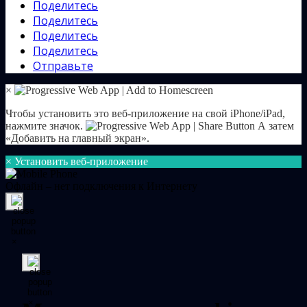
Поделитесь
Поделитесь
Поделитесь
Поделитесь
Отправьте
×
Чтобы установить это веб-приложение на свой iPhone/iPad,
нажмите значок.
А затем
«Добавить на главный экран».
×
Установить веб-приложение
Офлайн – нет подключения к Интернету
×
×