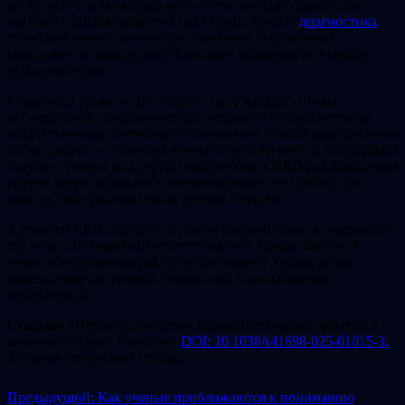
крови всего за несколько минут, что особенно важно для
женщин с риском развития рака груди. Ранняя
диагностика
позволяет начать лечение до появления выраженных
симптомов и значительно повышает вероятность полного
выздоровления.
Разработка также иллюстрирует силу конвергентных
исследований, когда инженеры, медики и специалисты по
искусственному интеллекту объединяют усилия ради решения
одной задачи — спасения человеческих жизней. В ближайшем
будущем учёные планируют адаптировать RED для выявления
других видов опухолей и оптимизировать его работу для
диагностики рака на самых ранних стадиях.
Алгоритм RED становится шагом к новой эпохе в онкологии,
где искусственный интеллект помогает врачам быстро и
точно обнаруживать рак груди по анализу крови, делая
диагностику доступной, безопасной и максимально
эффективной.
Ссылка:
«Неконтролируемое выявление редких событий в
анализах жидкой биопсии»
DOI: 10.1038/s41698-025-01015-3.
Загрузка следующей статьи...
Предыдущий: Как ученые приближаются к пониманию