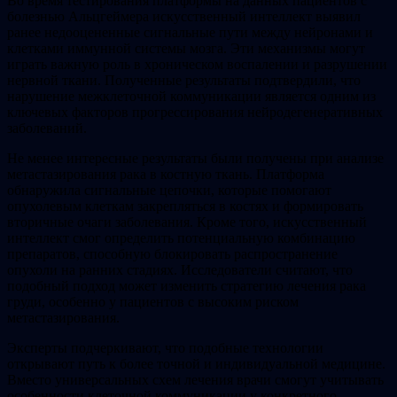
Во время тестирования платформы на данных пациентов с
болезнью Альцгеймера искусственный интеллект выявил
ранее недооцененные сигнальные пути между нейронами и
клетками иммунной системы мозга. Эти механизмы могут
играть важную роль в хроническом воспалении и разрушении
нервной ткани. Полученные результаты подтвердили, что
нарушение межклеточной коммуникации является одним из
ключевых факторов прогрессирования нейродегенеративных
заболеваний.
Не менее интересные результаты были получены при анализе
метастазирования рака в костную ткань. Платформа
обнаружила сигнальные цепочки, которые помогают
опухолевым клеткам закрепляться в костях и формировать
вторичные очаги заболевания. Кроме того, искусственный
интеллект смог определить потенциальную комбинацию
препаратов, способную блокировать распространение
опухоли на ранних стадиях. Исследователи считают, что
подобный подход может изменить стратегию лечения рака
груди, особенно у пациентов с высоким риском
метастазирования.
Эксперты подчеркивают, что подобные технологии
открывают путь к более точной и индивидуальной медицине.
Вместо универсальных схем лечения врачи смогут учитывать
особенности клеточной коммуникации у конкретного