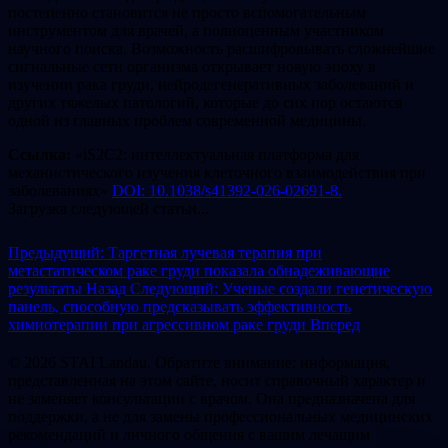
постепенно становится не просто вспомогательным
инструментом для врачей, а полноценным участником
научного поиска. Возможность расшифровывать сложнейшие
сигнальные сети организма открывает новую эпоху в
изучении рака груди, нейродегенеративных заболеваний и
других тяжелых патологий, которые до сих пор остаются
одной из главных проблем современной медицины.
Ссылка:
«iS2C2: интеллектуальная платформа для
механистического изучения клеточного взаимодействия при
заболеваниях»
DOI: 10.1038/s41392-026-02691-8.
Загрузка следующей статьи...
Предыдущий: Таргетная лучевая терапия при
метастатическом раке груди показала обнадеживающие
результаты
Назад
Следующий: Ученые создали генетическую
панель, способную предсказывать эффективность
химиотерапии при агрессивном раке груди
Вперед
© 2026 STAI Landau. Обратите внимание: информация,
представленная на этом сайте, носит справочный характер и
не заменяет консультации с врачом. Она предназначена для
поддержки, а не для замены профессиональных медицинских
рекомендаций и личного общения с вашим лечащим