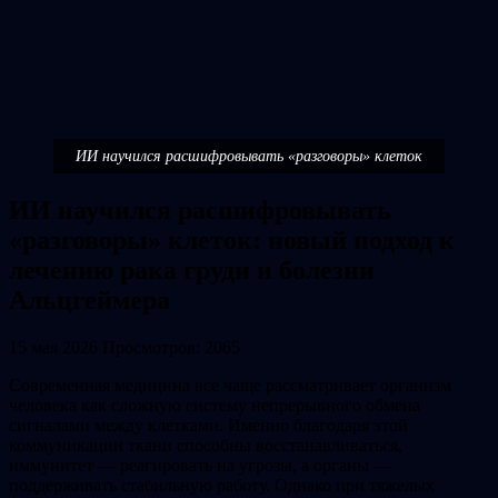
ИИ научился расшифровывать «разговоры» клеток
ИИ научился расшифровывать
«разговоры» клеток: новый подход к
лечению рака груди и болезни
Альцгеймера
15 мая 2026
Просмотров: 2065
Современная медицина все чаще рассматривает организм
человека как сложную систему непрерывного обмена
сигналами между клетками. Именно благодаря этой
коммуникации ткани способны восстанавливаться,
иммунитет — реагировать на угрозы, а органы —
поддерживать стабильную работу. Однако при тяжелых