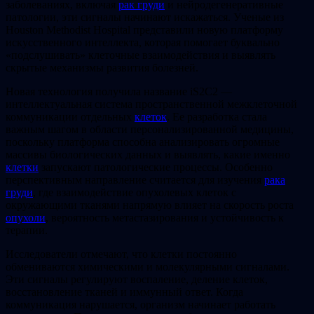
заболеваниях, включая
рак груди
и нейродегенеративные
патологии, эти сигналы начинают искажаться. Ученые из
Houston Methodist Hospital представили новую платформу
искусственного интеллекта, которая помогает буквально
«подслушивать» клеточные взаимодействия и выявлять
скрытые механизмы развития болезней.
Новая технология получила название iS2C2 —
интеллектуальная система пространственной межклеточной
коммуникации отдельных
клеток
. Ее разработка стала
важным шагом в области персонализированной медицины,
поскольку платформа способна анализировать огромные
массивы биологических данных и выявлять, какие именно
клетки
запускают патологические процессы. Особенно
перспективным направление считается для изучения
рака
груди
, где взаимодействие опухолевых клеток с
окружающими тканями напрямую влияет на скорость роста
опухоли
, вероятность метастазирования и устойчивость к
терапии.
Исследователи отмечают, что клетки постоянно
обмениваются химическими и молекулярными сигналами.
Эти сигналы регулируют воспаление, деление клеток,
восстановление тканей и иммунный ответ. Когда
коммуникация нарушается, организм начинает работать